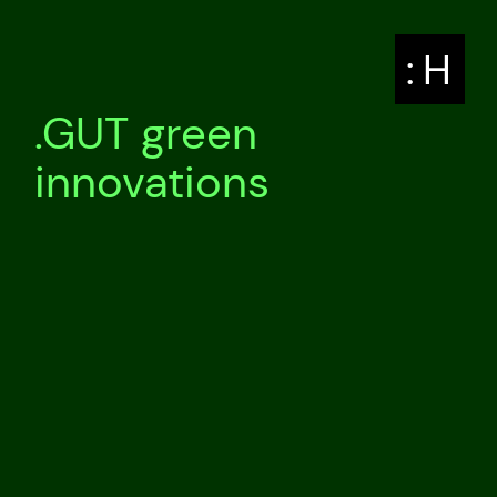
: H
.GUT green
innovations