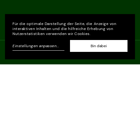
Für die optimale Darstellung der Seite, die Anzeige von
interaktiven Inhalten und die hilfreiche Erhebung von
Nutzerstatistiken verwenden wir Cookies.
Einstellungen anpassen
...
Bin dabei