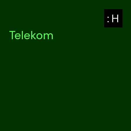
: H
Telekom