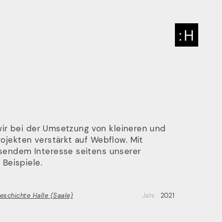
:
HENKELHIEDL
: H
 Newsletter
 wir bei der Umsetzung von kleineren und
ojekten verstärkt auf Webflow. Mit
l’ ihn dir!
sendem Interesse seitens unserer
 Beispiele.
schichte Halle (Saale)
Jahr
2021