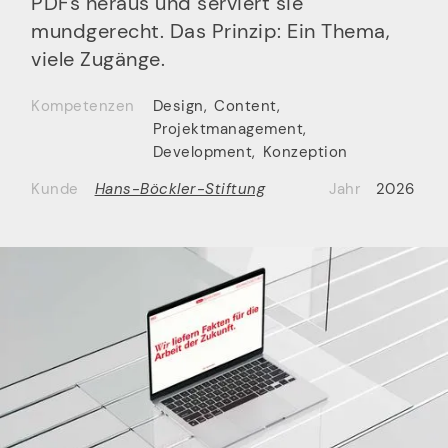
PDFs heraus und serviert sie
mundgerecht. Das Prinzip: Ein Thema,
viele Zugänge.
Kompetenzen
Design
,
Content
,
Projektmanagement
,
Development
,
Konzeption
Kunde
Hans-Böckler-Stiftung
Jahr
2026