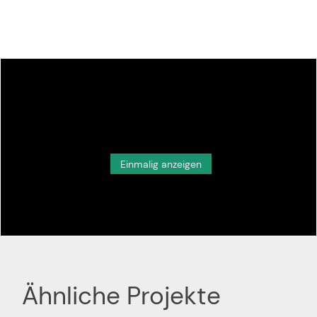
Inhalte von externen Mediendiensten wie YouTube, Vimeo,
Spotify oder Twitter laden?
Einmalig anzeigen
Ähnliche Projekte