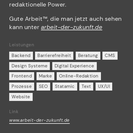
redaktionelle Power.
Gute Arbeit™, die man jetzt auch sehen
kann unter
arbeit-der-zukunft.de
Leistungen
Backend
Barrierefreiheit
Beratung
CMS
Design Systeme
Digital Experience
Frontend
Marke
Online-Redaktion
Prozesse
SEO
Statamic
Text
UX/UI
Website
Link
www.arbeit-der-zukunft.de