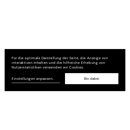
Für die optimale Darstellung der Seite, die Anzeige von
interaktiven Inhalten und die hilfreiche Erhebung von
Nutzerstatistiken verwenden wir Cookies.
Einstellungen anpassen
...
Bin dabei