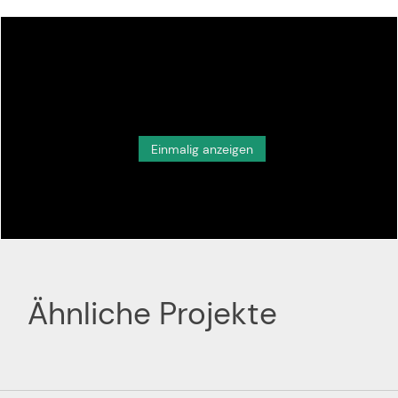
Inhalte von externen Mediendiensten wie YouTube, Vimeo,
Spotify oder Twitter laden?
Einmalig anzeigen
Ähnliche Projekte