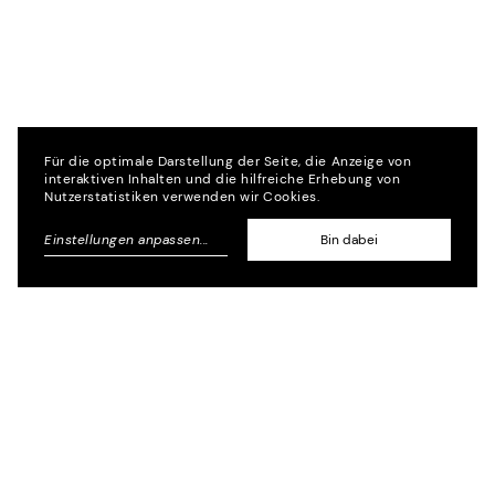
Für die optimale Darstellung der Seite, die Anzeige von
interaktiven Inhalten und die hilfreiche Erhebung von
Nutzerstatistiken verwenden wir Cookies.
Einstellungen anpassen
...
Bin dabei