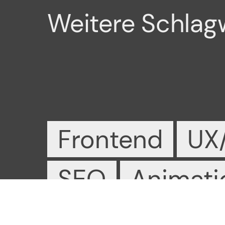
Weitere Schlag
Frontend
UX
Deutsch
Impres
English
Datensc
SEO
Animati
Webflow
Virt