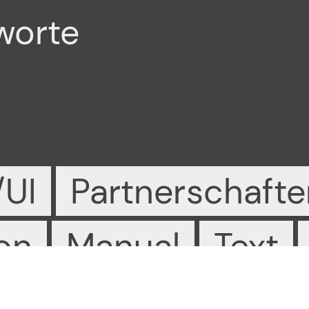
worte
/UI
Partnerschafte
sum
HENKELHIEDL
GmbH & Co. KG,
hutz
Urbanstraße 116,
10967 Berlin
on
Manual
Text
ual Reality