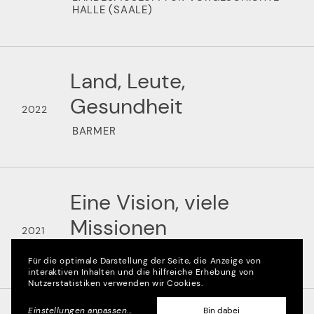
HALLE (SAALE)
Land, Leute,
Gesundheit
2022
BARMER
Eine Vision, viele
Missionen
2021
MILLER-ZILLMER STIFTUNG
Für die optimale Darstellung der Seite, die Anzeige von
interaktiven Inhalten und die hilfreiche Erhebung von
Nutzerstatistiken verwenden wir Cookies.
Einstellungen anpassen
...
Bin dabei