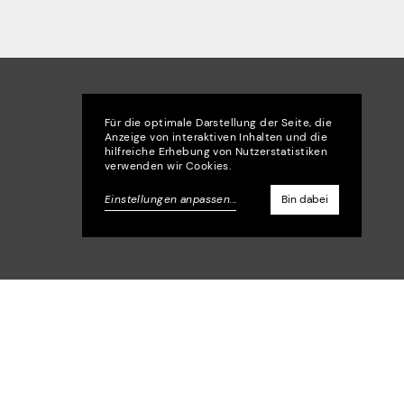
Für die optimale Darstellung der Seite, die
Anzeige von interaktiven Inhalten und die
hilfreiche Erhebung von Nutzerstatistiken
verwenden wir Cookies.
Einstellungen anpassen
...
Bin dabei
+49 30 209657780
Instagram
info@henkelhiedl.com
LinkedIn
ozesse