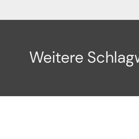
Weitere Schlag
Deutsch
Impres
English
Datensc
Naming
Supp