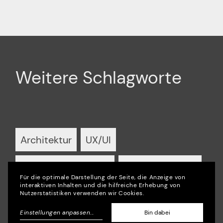
Weitere Schlagworte
Architektur
UX/UI
Support & Wartung
Partnerschaften
Für die optimale Darstellung der Seite, die Anzeige von
interaktiven Inhalten und die hilfreiche Erhebung von
Podcast
Video
Beratung
Nutzerstatistiken verwenden wir Cookies.
Einstellungen anpassen
...
Bin dabei
Virtual Reality
Art Direction