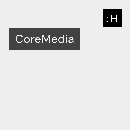
: H
CoreMedia