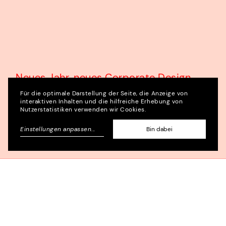
Neues Jahr, neues Corporate Design.
Neue Website. Alles scheint anders und
Für die optimale Darstellung der Seite, die Anzeige von
interaktiven Inhalten und die hilfreiche Erhebung von
bleibt doch wie es immer war:
Nutzerstatistiken verwenden wir Cookies.
veränderbar.
Einstellungen anpassen
...
Bin dabei
Sich neu zu erfinden ist nicht einfach.
Einen solch essentiellen Prozess aus