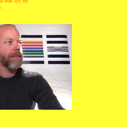
d wie ich es
.