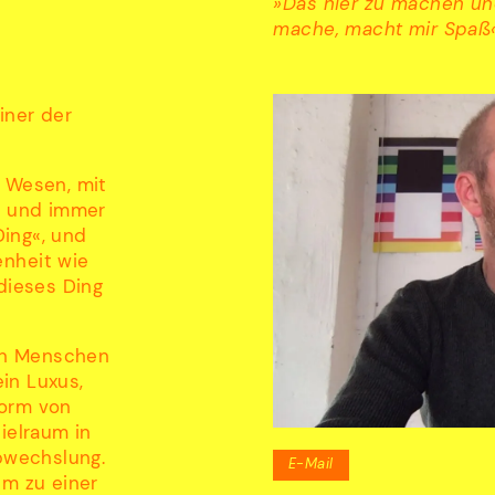
»Das hier zu machen un
mache, macht mir Spaß«
iner der
s Wesen, mit
lt und immer
Ding«, und
enheit wie
 dieses Ding
en Menschen
ein Luxus,
Form von
ielraum in
Abwechslung.
E-Mail
em zu einer