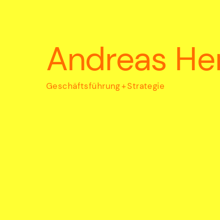
Home
Andreas He
Über uns
Geschäftsführung
+
Strategie
Team
Kompetenzen
Projekte
Jobs
4