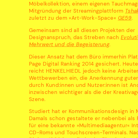
Möbelkollektion, einem eigenen Tauchmaga
Mitgründung der Streamingplattform
Tsha
zuletzt zu dem »Art-Work-Space«
GE59
.
Gemeinsam sind all diesen Projekten der
Designanspruch, das Streben nach
Evoluti
Mehrwert und die Begeisterung
.
Dieser Ansatz hat dem Büro immerhin Plat
Page Digital Ranking 2014 gesichert. Heut
reicht HENKELHIEDL jedoch keine Arbeite
Wettbewerben ein, die Anerkennung guter
durch Kund:innen und Nutzer:innen ist An
inzwischen wichtiger als die der Kreativa
Szene.
Studiert hat er Kommunikationsdesign in
Damals schon gestaltete er nebenbei als 
für eine bekannte »Multimediaagentur« Int
CD-Roms und Touchscreen-Terminals. Na