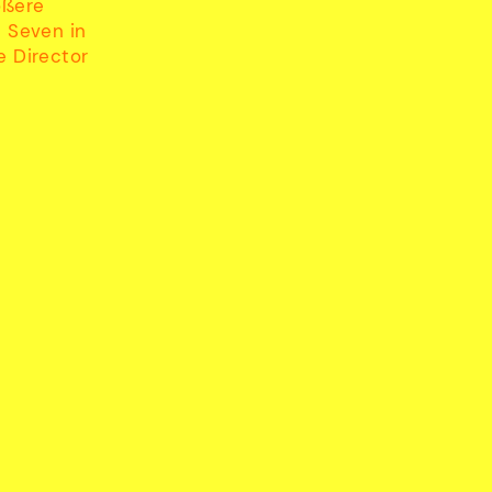
ößere
t Seven in
e Director