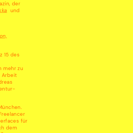
zin, der
kka
und
on,
z 15 des
e
n mehr zu
 Arbeit
dreas
gentur-
 München.
Freelancer
erfaces für
ch dem