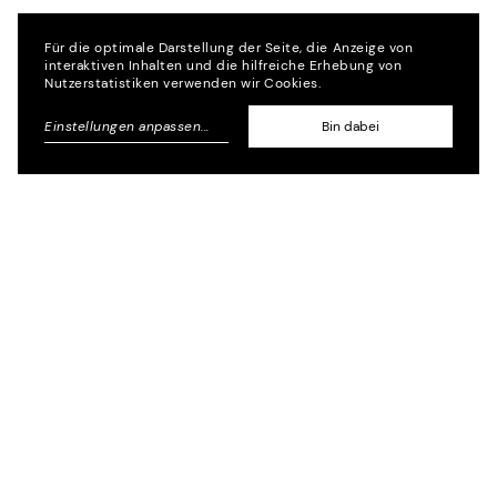
Für die optimale Darstellung der Seite, die Anzeige von
interaktiven Inhalten und die hilfreiche Erhebung von
Nutzerstatistiken verwenden wir Cookies.
Einstellungen anpassen
...
Bin dabei