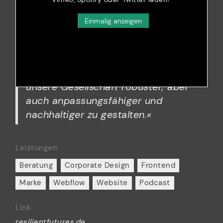
Einmalig anzeigen
»Eine Diskussionsplattform für
Ideen, die das Potential haben,
unsere Gesellschaft robuster, aber
auch anpassungsfähiger und
nachhaltiger zu gestalten.«
Leistungen
Beratung
Corporate Design
Frontend
Marke
Webflow
Website
Podcast
Link
resilientfutures.de