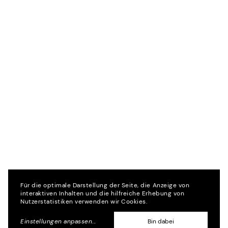
Für die optimale Darstellung der Seite, die Anzeige von
interaktiven Inhalten und die hilfreiche Erhebung von
Nutzerstatistiken verwenden wir Cookies.
Einstellungen anpassen
...
Bin dabei