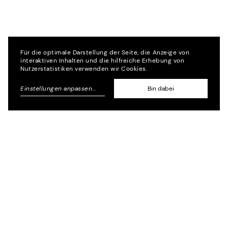
Für die optimale Darstellung der Seite, die Anzeige von
interaktiven Inhalten und die hilfreiche Erhebung von
Nutzerstatistiken verwenden wir Cookies.
Einstellungen anpassen
...
Bin dabei