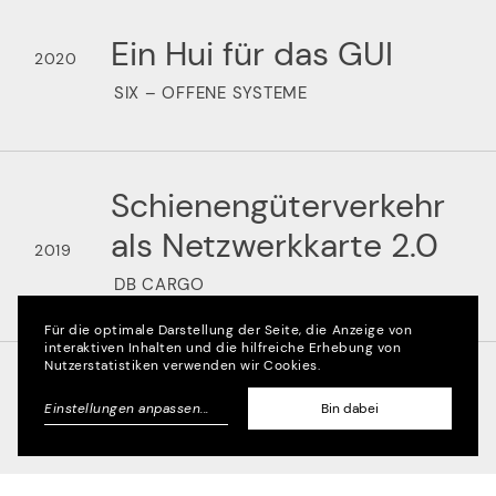
Ein Hui für das GUI
2020
SIX – OFFENE SYSTEME
Schienengüterverkehr
als Netzwerkkarte 2.0
2019
DB CARGO
Für die optimale Darstellung der Seite, die Anzeige von
interaktiven Inhalten und die hilfreiche Erhebung von
Nutzerstatistiken verwenden wir Cookies.
Fliesarbeit
2016
Einstellungen anpassen
...
Bin dabei
AGROB BUCHTAL