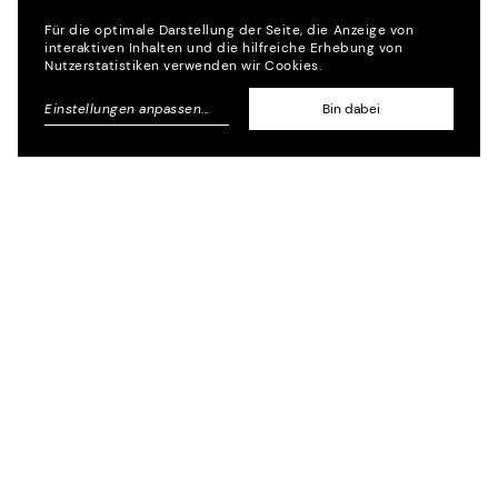
Für die optimale Darstellung der Seite, die Anzeige von
interaktiven Inhalten und die hilfreiche Erhebung von
Nutzerstatistiken verwenden wir Cookies.
Einstellungen anpassen
...
Bin dabei