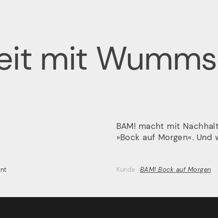
keit mit Wumms
Unser
BAM! macht mit Nachhalt
»Bock auf Morgen«. Und 
Ho
nt
Kunde
BAM! Bock auf Morgen