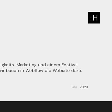
:
HENKELHIEDL
: H
 Newsletter
igkeits-Marketing und einem Festival
wir bauen in Webflow die Website dazu.
l’ ihn dir!
Jahr
2023