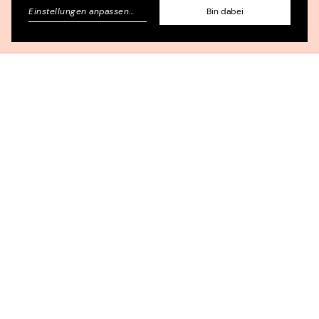
Einstellungen anpassen
...
Bin dabei
Allgemein gilt: Guter Content ist
abgestimmt auf die Ziele und
Zielgruppen der jeweiligen Institution,
außerdem ist er optisch sowie inhaltlich
verständlich aufbereitet.
Was guter Content noch soll:
Er bietet Einblicke in ein
Angebot oder eine
Organisation