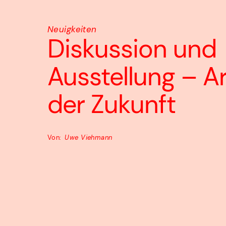
Neuigkeiten
Diskussion und
Home
Ausstellung – A
Über uns
der Zukunft
Team
Kompetenzen
Von:
Uwe Viehmann
Projekte
Jobs
4