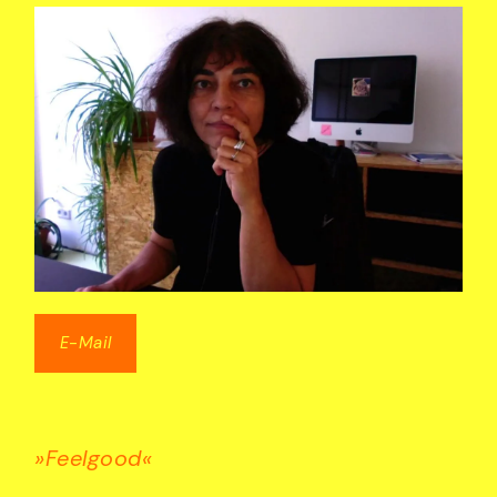
E-Mail
»Feelgood«