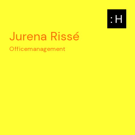
: H
Jurena Rissé
Officemanagement