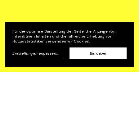
Für die optimale Darstellung der Seite, die Anzeige von
interaktiven Inhalten und die hilfreiche Erhebung von
Nutzerstatistiken verwenden wir Cookies.
Zum gesamten Team
Einstellungen anpassen
...
Bin dabei
:
HENKELHIEDL
Home