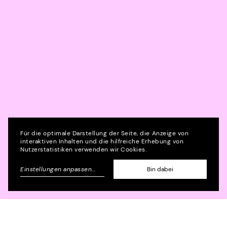
Für die optimale Darstellung der Seite, die Anzeige von
interaktiven Inhalten und die hilfreiche Erhebung von
Nutzerstatistiken verwenden wir Cookies.
Zu den anderen Jobs
Einstellungen anpassen
...
Bin dabei