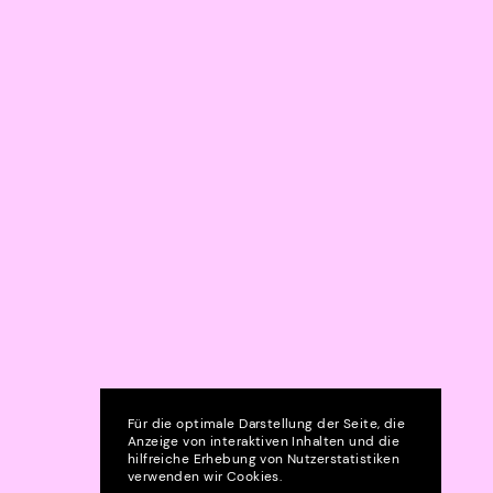
Für die optimale Darstellung der Seite, die
Anzeige von interaktiven Inhalten und die
hilfreiche Erhebung von Nutzerstatistiken
verwenden wir Cookies.