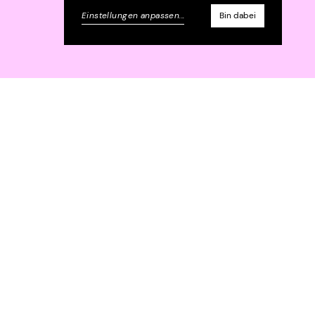
Einstellungen anpassen
...
Bin dabei
+49 30 209657780
Instagram
info@henkelhiedl.com
LinkedIn