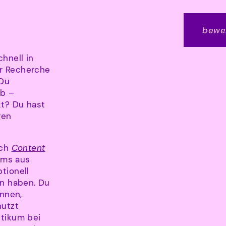
bewe
hnell in
r Recherche
 Du
eb –
kt? Du hast
gen
ich
Content
eams aus
tionell
en haben. Du
ennen,
nutzt
ktikum bei