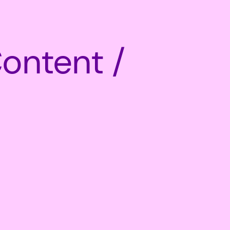
ontent /
Unser
Ho